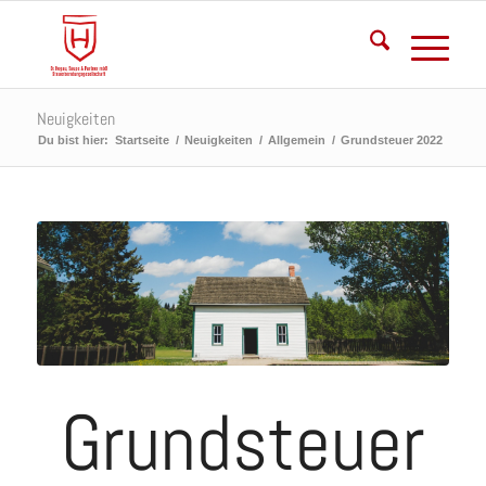
Neuigkeiten
Du bist hier:
Startseite
/
Neuigkeiten
/
Allgemein
/
Grundsteuer 2022
Grundsteuer