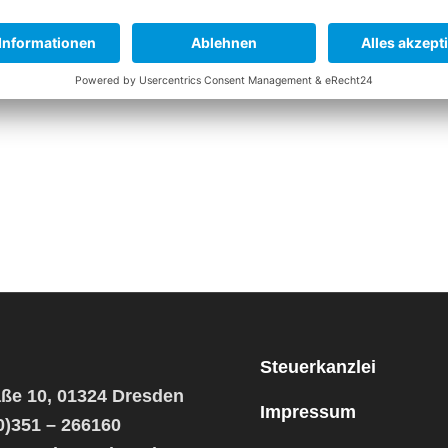
.01.2025 sind wir aus technischen Gründen 
ingenden Fällen schreiben Sie uns bitte ein
nd wir dann wie gewohnt wieder für Sie erre
Steuerkanzlei
aße 10, 01324 Dresden
Impressum
0)351 – 266160