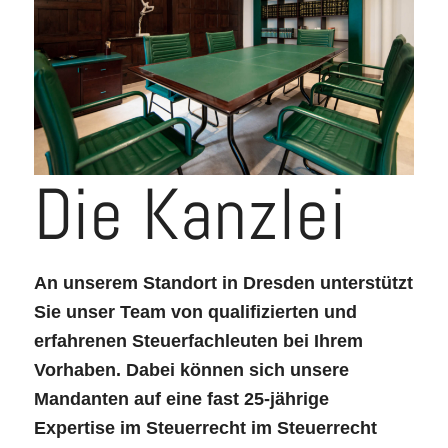
wie Nebel mit
Sichtweite unter 50m.
—Heinrich List, ehem. Präsident des
Die Kanzlei
Bundesfinanzshofes
LICHTEN SIE MIT UNS DEN NEBEL
An unserem Standort in Dresden unterstützt
Sie unser Team von qualifizierten und
erfahrenen Steuerfachleuten bei Ihrem
Vorhaben. Dabei können sich unsere
Mandanten auf eine fast 25-jährige
Expertise im Steuerrecht im Steuerrecht