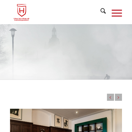
"Steuerrecht
ist so kompliziert und
undurchschaubar