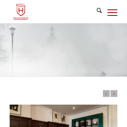
"Steuerrecht
ist so kompliziert und
undurchschaubar