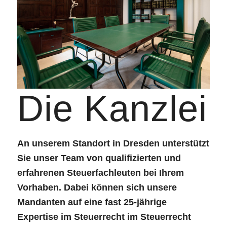
wie Nebel mit
Sichtweite unter 50m.
—Heinrich List, ehem. Präsident des
Die Kanzlei
Bundesfinanzshofes
LICHTEN SIE MIT UNS DEN NEBEL
An unserem Standort in Dresden unterstützt
Sie unser Team von qualifizierten und
erfahrenen Steuerfachleuten bei Ihrem
Vorhaben. Dabei können sich unsere
Mandanten auf eine fast 25-jährige
Expertise im Steuerrecht im Steuerrecht